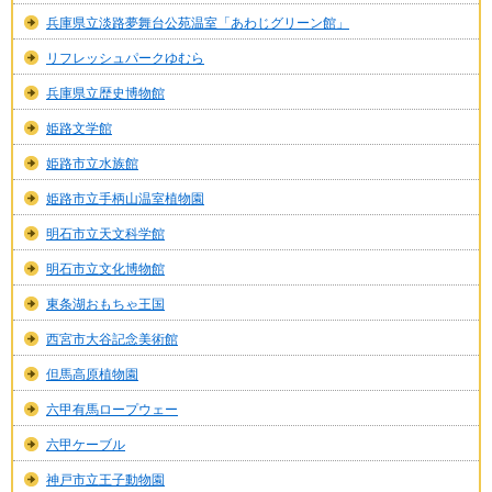
兵庫県立淡路夢舞台公苑温室「あわじグリーン館」
リフレッシュパークゆむら
兵庫県立歴史博物館
姫路文学館
姫路市立水族館
姫路市立手柄山温室植物園
明石市立天文科学館
明石市立文化博物館
東条湖おもちゃ王国
西宮市大谷記念美術館
但馬高原植物園
六甲有馬ロープウェー
六甲ケーブル
神戸市立王子動物園