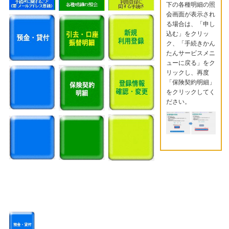
下の各種明細の照
会画面が表示され
る場合は、「申し
込む」をクリッ
ク、「手続きかん
たんサービスメニ
ューに戻る」をク
リックし、再度
「保険契約明細」
をクリックしてく
ださい。