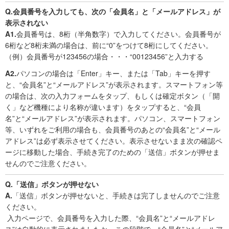
Q.会員番号を入力しても、次の「会員名」と「メールアドレス」が
表示されない
A1.
会員番号は、8桁（半角数字）で入力してください。会員番号が
6桁など8桁未満の場合は、前に“0”をつけて8桁にしてください。
（例）会員番号が123456の場合・・・“00123456”と入力する
A2.
パソコンの場合は「Enter」キー、または「Tab」キーを押す
と、“会員名”と“メールアドレス”が表示されます。スマートフォン等
の場合は、次の入力フォームをタップ、もしくは確定ボタン（「開
く」など機種により名称が違います）をタップすると、“会員
名”と“メールアドレス”が表示されます。パソコン、スマートフォン
等、いずれをご利用の場合も、会員番号のあとの“会員名”と“メール
アドレス”は必ず表示させてください。表示させないまま次の確認ペ
ージに移動した場合、手続き完了のための「送信」ボタンが押せま
せんのでご注意ください。
Q.「送信」ボタンが押せない
A.
「送信」ボタンが押せないと、手続きは完了しませんのでご注意
ください。
入力ページで、会員番号を入力した際、“会員名”と“メールアドレ
ス”は自動的に表示されましたか。この段階で、“会員名”と“メールア