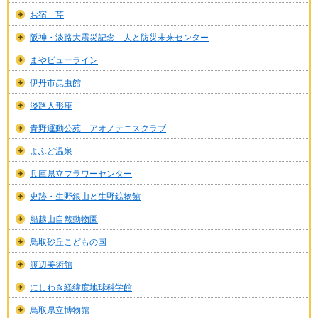
お宿 芹
阪神・淡路大震災記念 人と防災未来センター
まやビューライン
伊丹市昆虫館
淡路人形座
青野運動公苑 アオノテニスクラブ
よふど温泉
兵庫県立フラワーセンター
史跡・生野銀山と生野鉱物館
船越山自然動物園
鳥取砂丘こどもの国
渡辺美術館
にしわき経緯度地球科学館
鳥取県立博物館