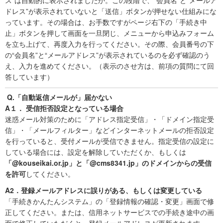
ドレス”が表示されていないと「送信」ボタンが押せない仕組みにな
っています。その場合は、お手数ですがページ右下の「手続き中
止」ボタンを押して画面を一旦閉じ、メニューから申込みフォーム
を立ち上げて、再度入力を行ってください。その際、会員番号の下
の“会員名”と“メールアドレス”が表示されているのを必ず確認のう
え、入力を進めてください。（表示のさせ方は、前項の質問にて回
答しています）
Q.「自動返信メールが」届かない
A１．
受信拒否設定となっている場合
迷惑メール対策のために「アドレス指定受信」・「ドメイン指定受
信」・「メールフィルター」などインターネットメールの拒否設定
を行っていると、受付メールが受信できません。指定受信の設定に
している場合には、設定を解除していただくか、もしくは
「@kouseikai.or.jp」と「@cms8341.jp」のドメインからの受信
を許可
してください。
A2．登録メールアドレスに誤りがある、もしくは変更している
「手続きかんたんシステム」の「登録情報の確認・変更」画面で修
正してください。または、信用ネットサービスでの手続き途中の画