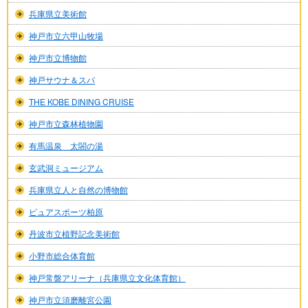
兵庫県立美術館
神戸市立六甲山牧場
神戸市立博物館
神戸サウナ＆スパ
THE KOBE DINING CRUISE
神戸市立森林植物園
有馬温泉 太閤の湯
玄武洞ミュージアム
兵庫県立人と自然の博物館
ピュアスポーツ柏原
丹波市立植野記念美術館
小野市総合体育館
神戸常盤アリーナ（兵庫県立文化体育館）
神戸市立須磨離宮公園