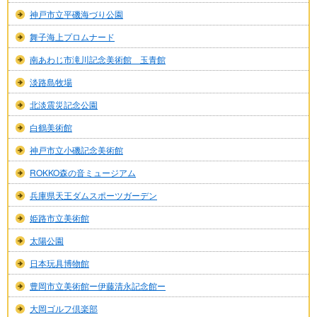
神戸市立平磯海づり公園
舞子海上プロムナード
南あわじ市滝川記念美術館 玉青館
淡路島牧場
北淡震災記念公園
白鶴美術館
神戸市立小磯記念美術館
ROKKO森の音ミュージアム
兵庫県天王ダムスポーツガーデン
姫路市立美術館
太陽公園
日本玩具博物館
豊岡市立美術館ー伊藤清永記念館ー
大岡ゴルフ倶楽部