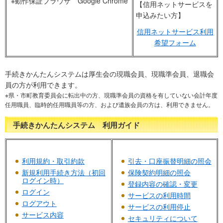
※動作保証ブラウザ Google Chrome
【信用ネットサービスを
申込みたい方】
信用ネットサービス利用
希望フォーム
手続きかんたんシステムは厚生会の現職会員、現職準会員、退職会
員の方が利用できます。
※県・市町教育委員会に転出中の方、現職準会員の資格を有していない会計年度
任用職員、臨時的任用職員等の方、および遺族会員の方は、利用できません。
手続きかんたんシステム 利用ガイド
利用規約・取引約款
引去・口座振替明細の照会
新規利用手続き方法（初回
保険契約明細の照会
ログイン時）
登録内容の確認・変更
ログイン
サービスの利用時間
ログアウト
サービスの利用停止
サービス内容
セキュリティについて