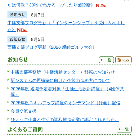
たは何派？30秒でわかる！ぴったり梨診断》
8月7日
中播支部ブログ更新《「インターンシップ」を受け入れまし
た》
8月5日
西播支部ブログ更新《2026 親睦ゴルフ大会》
中播支部事務所（中播活動センター）移転のお知らせ
新システムの再構築に向けた今後の進め方について
2026年度 退職予定者対象「生涯生活設計講座」（4団体共
催）
2025年度スキルアップ講座のオンデマンド（録画）配信
会員交流支援
ひょうご仕事と生活の調和推進企業に認定されました。