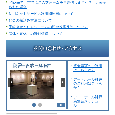
iPhoneで「本当にこのフォームを再送信しますか？」と表示
された場合
信用ネットサービス利用開始日について
預金の振込み方法について
手続きかんたんシステムの預金残高反映について
産休・育休中の貸付償還について
貸会議室のご利用
はこちらから
アートホール神戸
のご利用はこちら
から
アートホール神戸
展覧会スケジュー
ル