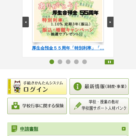
本部代表電話の自動音声案内システ…
第19回「大切な家族へ想いを届け…
スキルアップ講座
厚生会預金５５周年「特別利率」「…
事務局の閉鎖に伴う預金・貸付の送…
申請書類