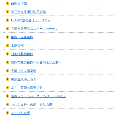
白鶴美術館
神戸市立小磯記念美術館
ROKKO森の音ミュージアム
兵庫県天王ダムスポーツガーデン
姫路市立美術館
太陽公園
日本玩具博物館
豊岡市立美術館ー伊藤清永記念館ー
大岡ゴルフ倶楽部
神鍋温泉ゆとろぎ
あさご芸術の森美術館
淡路ファームパーク イングランドの丘
パルシェ香りの館・香りの湯
メープル有馬