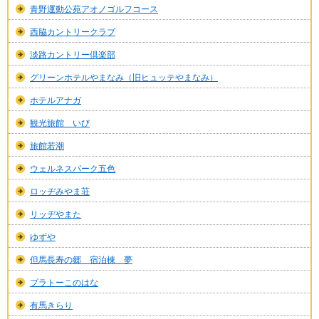
青野運動公苑アオノゴルフコース
西脇カントリークラブ
淡路カントリー倶楽部
グリーンホテルやまなみ（旧ヒュッテやまなみ）
ホテルアナガ
観光旅館 いび
旅館若潮
ウェルネスパーク五色
ロッヂみやま荘
リッヂやまた
ゆずや
但馬長寿の郷 宿泊棟 夢
プラトーこのはな
有馬きらり