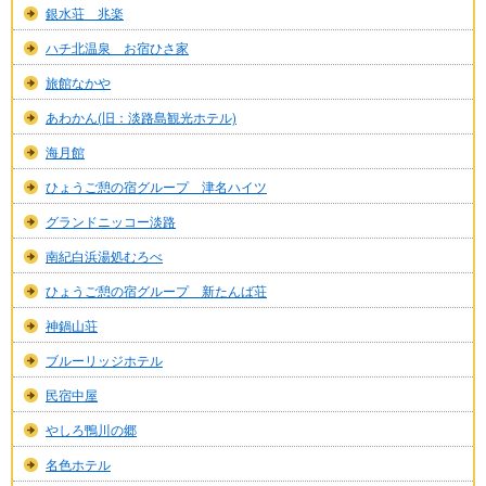
銀水荘 兆楽
ハチ北温泉 お宿ひさ家
旅館なかや
あわかん(旧：淡路島観光ホテル)
海月館
ひょうご憩の宿グループ 津名ハイツ
グランドニッコー淡路
南紀白浜湯処むろべ
ひょうご憩の宿グループ 新たんば荘
神鍋山荘
ブルーリッジホテル
民宿中屋
やしろ鴨川の郷
名色ホテル