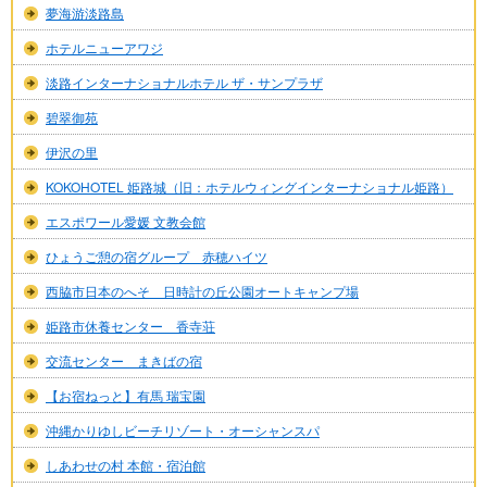
夢海游淡路島
ホテルニューアワジ
淡路インターナショナルホテル ザ・サンプラザ
碧翠御苑
伊沢の里
KOKOHOTEL 姫路城（旧：ホテルウィングインターナショナル姫路）
エスポワール愛媛 文教会館
ひょうご憩の宿グループ 赤穂ハイツ
西脇市日本のへそ 日時計の丘公園オートキャンプ場
姫路市休養センター 香寺荘
交流センター まきばの宿
【お宿ねっと】有馬 瑞宝園
沖縄かりゆしビーチリゾート・オーシャンスパ
しあわせの村 本館・宿泊館