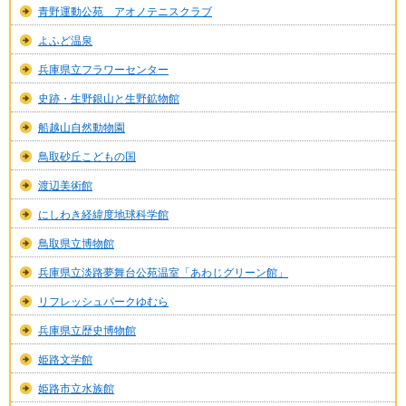
青野運動公苑 アオノテニスクラブ
よふど温泉
兵庫県立フラワーセンター
史跡・生野銀山と生野鉱物館
船越山自然動物園
鳥取砂丘こどもの国
渡辺美術館
にしわき経緯度地球科学館
鳥取県立博物館
兵庫県立淡路夢舞台公苑温室「あわじグリーン館」
リフレッシュパークゆむら
兵庫県立歴史博物館
姫路文学館
姫路市立水族館