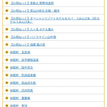
【お宿ねっと】里創人 熊野倶楽部
【お宿ねっと】里山の休日 京都・烟河
【お宿ねっと】オーシャンリゾートホテル＆スパ うみんぴあ（旧:ホ
テルうみんぴあ）
【お宿ねっと】八ヶ岳 ホテル風か
【お宿ねっと】パノラマイン山中湖
【お宿ねっと】強羅 風の音
休暇村 支笏湖
休暇村 岩手網張温泉
休暇村 陸中宮古
休暇村 乳頭温泉郷
休暇村 気仙沼大島
休暇村 庄内羽黒
休暇村 裏磐梯
休暇村 那須