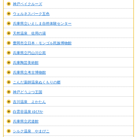
神戸ベイクルーズ
ウェルネスパーク五色
兵庫県立いえしま自然体験センター
天然温泉 佐用の湯
豊岡市立日本・モンゴル民族博物館
兵庫県立円山川公苑
兵庫陶芸美術館
兵庫県立考古博物館
こんだ薬師温泉ぬくもりの郷
神戸どうぶつ王国
吉川温泉 よかたん
白雲谷温泉 ゆぴか
兵庫県立武道館
シルク温泉 やまびこ