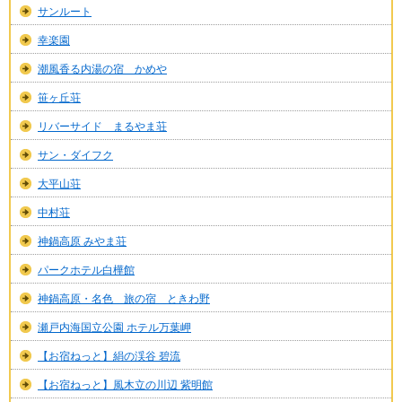
サンルート
幸楽園
潮風香る内湯の宿 かめや
笹ヶ丘荘
リバーサイド まるやま荘
サン・ダイフク
大平山荘
中村荘
神鍋高原 みやま荘
パークホテル白樺館
神鍋高原・名色 旅の宿 ときわ野
瀬戸内海国立公園 ホテル万葉岬
【お宿ねっと】絹の渓谷 碧流
【お宿ねっと】風木立の川辺 紫明館