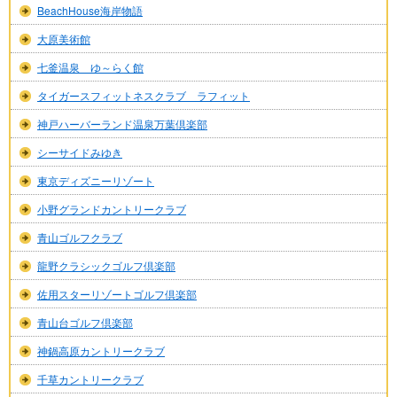
BeachHouse海岸物語
大原美術館
七釜温泉 ゆ～らく館
タイガースフィットネスクラブ ラフィット
神戸ハーバーランド温泉万葉倶楽部
シーサイドみゆき
東京ディズニーリゾート
小野グランドカントリークラブ
青山ゴルフクラブ
龍野クラシックゴルフ倶楽部
佐用スターリゾートゴルフ倶楽部
青山台ゴルフ倶楽部
神鍋高原カントリークラブ
千草カントリークラブ