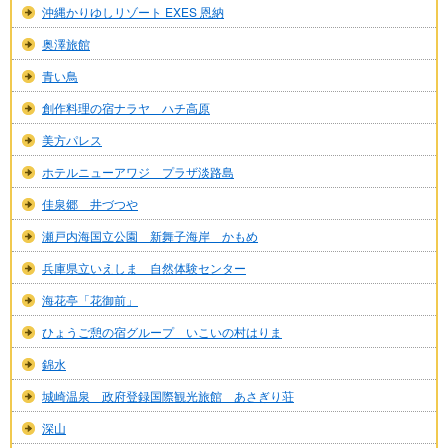
沖縄かりゆしリゾート EXES 恩納
奥澤旅館
青い鳥
創作料理の宿ナラヤ ハチ高原
美方パレス
ホテルニューアワジ プラザ淡路島
佳泉郷 井づつや
瀬戸内海国立公園 新舞子海岸 かもめ
兵庫県立いえしま 自然体験センター
海花亭「花御前」
ひょうご憩の宿グループ いこいの村はりま
錦水
城崎温泉 政府登録国際観光旅館 あさぎり荘
深山