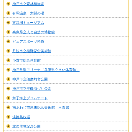
神戸市立森林植物園
有馬温泉 太閤の湯
玄武洞ミュージアム
兵庫県立人と自然の博物館
ピュアスポーツ柏原
丹波市立植野記念美術館
小野市総合体育館
神戸常盤アリーナ（兵庫県立文化体育館）
神戸市立須磨離宮公園
神戸市立平磯海づり公園
舞子海上プロムナード
南あわじ市滝川記念美術館 玉青館
淡路島牧場
北淡震災記念公園