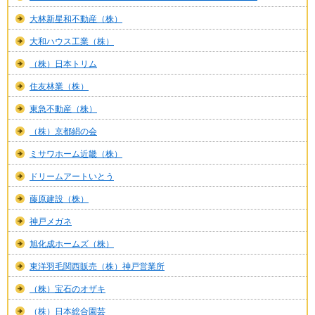
大林新星和不動産（株）
大和ハウス工業（株）
（株）日本トリム
住友林業（株）
東急不動産（株）
（株）京都絹の会
ミサワホーム近畿（株）
ドリームアートいとう
藤原建設（株）
神戸メガネ
旭化成ホームズ（株）
東洋羽毛関西販売（株）神戸営業所
（株）宝石のオザキ
（株）日本総合園芸