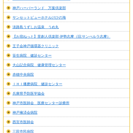
神戸ハーバーランド 万葉倶楽部
サンセットビューホテルけひの海
淡路島うずしお温泉 うめ丸
【お宿ねっと】里創人倶楽部 伊勢志摩（旧:サンぺルラ志摩）
王子会神戸循環器クリニック
笹生病院 健診センター
大山記念病院 健康管理センター
赤穂中央病院
ＩＨＩ播磨病院 健診センター
兵庫県予防医学協会
神戸市医師会 医療センター診療所
神戸掖済会病院
西宮市医師会
三田市民病院