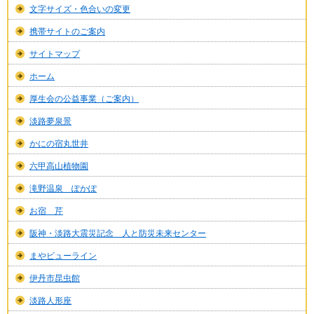
文字サイズ・色合いの変更
携帯サイトのご案内
サイトマップ
ホーム
厚生会の公益事業（ご案内）
淡路夢泉景
かにの宿丸世井
六甲高山植物園
滝野温泉 ぽかぽ
お宿 芹
阪神・淡路大震災記念 人と防災未来センター
まやビューライン
伊丹市昆虫館
淡路人形座