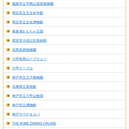
姫路市立手柄山温室植物園
明石市立天文科学館
明石市立文化博物館
東条湖おもちゃ王国
西宮市大谷記念美術館
但馬高原植物園
六甲有馬ロープウェー
六甲ケーブル
神戸市立王子動物園
兵庫県立美術館
神戸市立六甲山牧場
神戸市立博物館
神戸サウナ＆スパ
THE KOBE DINING CRUISE