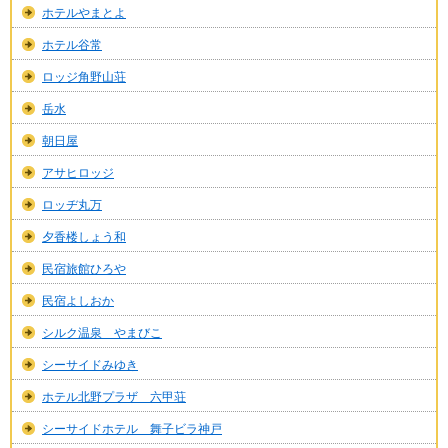
ホテルやまとよ
ホテル谷常
ロッジ角野山荘
岳水
朝日屋
アサヒロッジ
ロッヂ丸万
夕香楼しょう和
民宿旅館ひろや
民宿よしおか
シルク温泉 やまびこ
シーサイドみゆき
ホテル北野プラザ 六甲荘
シーサイドホテル 舞子ビラ神戸