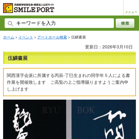
メニュー
ホーム
>
イベント
>
アートホール検索
> 伍鱗書展
更新日：2026年3月10日
伍鱗書展
関西漢字会派に所属する丙辰‐丁巳生まれの同学年５人による書
作展を開催致します ご高覧の上ご指導賜りますようご案内申
し上げます