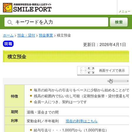
メニュー
ホーム
>
預金・貸付
>
預金事業
> 積立預金
更新日：2026年4月1日
積立預金
画面サイズで表示
毎月の給与からの引去りをベースに少額から始めることがで
残高の範囲内で払い出し可能（定期預金振替・貸付償還も可
特徴
会員一人につき、契約は一つです
期間
退職・退会までの間
利率
変動金利／半年複利
現在の利率はこちら
給与引去り・・・1,000円から（1,000円単位）