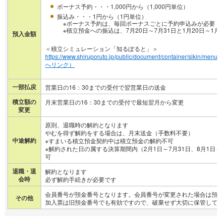
ボーナス予約・・・1,000円から（1,000円単位）
振込み・・・1円から（1円単位）
※ボーナス予約は、毎回ボーナスごとに予約申込みが必要
※積立預金への振込は、7月20日～7月31日と1月20日～1月
預入金額
＜積立シミュレーション「知るぽると」＞
https://www.shiruporuto.jp/public/document/container/sikin/m
へリンク）
一部払戻
営業日の16：30までの受付で翌営業日の送金
積立額の
月末営業日の16：30までの受付で最短翌月から変更
変更
原則、退職時の解約となります
やむを得ず解約をする場合は、月末送金（手数料不要）
中途解約
※すまいる積立預金契約中は積立預金の解約不可
※解約された日の属する決算期間内（2月1日～7月31日、8月1日
可
退職・退
解約となります
会時
必ず解約手続きが必要です
会員番号が預金番号となります。会員番号が変更された場合は預
その他
加入票は旧預金番号でも有効ですので、破棄せず大切に保管して