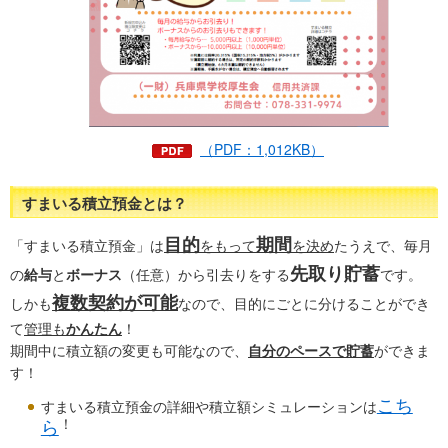
（PDF：1,012KB）
すまいる積立預金とは？
目的
期間
「すまいる積立預金」は
をもって
を決め
たうえで、毎月
先取り貯蓄
の
給与
と
ボーナス
（任意）から引去りをする
です。
複数契約が可能
しかも
なので、目的にごとに分けることができ
て
管理も
かんたん
！
期間中に積立額の変更も可能なので、
自分のペースで貯蓄
ができま
す！
こち
すまいる積立預金の詳細や積立額シミュレーションは
ら
！