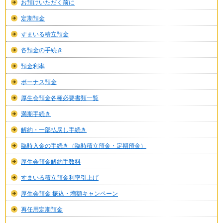
お預けいただく前に
定期預金
すまいる積立預金
各預金の手続き
預金利率
ボーナス預金
厚生会預金各種必要書類一覧
満期手続き
解約・一部払戻し手続き
臨時入金の手続き（臨時積立預金・定期預金）
厚生会預金解約手数料
すまいる積立預金利率引上げ
厚生会預金 振込・増額キャンペーン
再任用定期預金