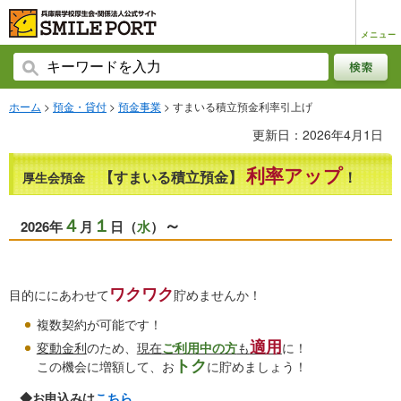
メニュー
ホーム
>
預金・貸付
>
預金事業
> すまいる積立預金利率引上げ
更新日：2026年4月1日
利率アップ
【すまいる積立預金】
！
厚生会預金
４
１
～
2026年
月
日（
水
）
ワクワク
目的ににあわせて
貯めませんか！
複数契約が可能です！
適用
変動金利
のため、
現在
ご利用中の方
も
に！
トク
この機会に増額して、お
に貯めましょう！
◆お申込みは
こちら